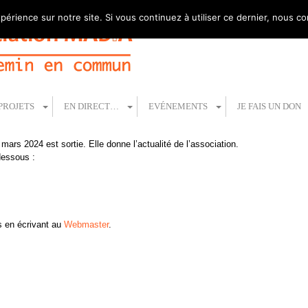
périence sur notre site. Si vous continuez à utiliser ce dernier, nous c
PROJETS
EN DIRECT…
EVÉNEMENTS
JE FAIS UN DON
 mars 2024 est sortie. Elle donne l’actualité de l’association.
dessous :
s en écrivant au
Webmaster
.