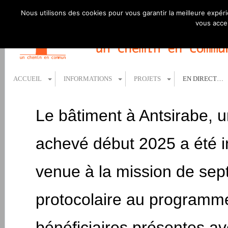
Nous utilisons des cookies pour vous garantir la meilleure expéri
vous accep
ACCUEIL
INFORMATIONS
PROJETS
EN DIRECT…
Le bâtiment à Antsirabe, u
achevé début 2025 a été i
venue à la mission de se
protocolaire au programm
bénéficiaires présentes av