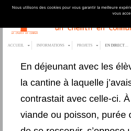
Nous utilisons des cookies pour vous garantir la meilleure expéri
vous accep
ACCUEIL
INFORMATIONS
PROJETS
EN DIRECT…
En déjeunant avec les élève
la cantine à laquelle j’ava
contrastait avec celle-ci. 
viande ou poisson, purée o
de se resservir, s’oppose