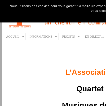
Nous utilisons des cookies pour vous garantir la meilleure expéri
vous accep
ACCUEIL
INFORMATIONS
PROJETS
EN DIRECT…
L’Associat
Quarte
Musiques de