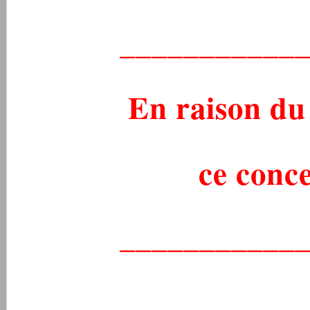
___________
En raison du 
ce conce
___________