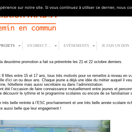
périence sur notre site. Si vous continuez à utiliser ce dernier, nous c
PROJETS
EN DIRECT…
EVÉNEMENTS
JE FAIS UN DON
la deuxième promotion a fait sa prérentrée les 21 et 22 octobre derniers.
8 filles entre 15 et 17 ans, tous très motivés pour se remettre à niveau en v
lle d’ici un ou deux ans. Chaque jeune a déjà une idée du métier auquel il ve
ine, hôtellerie mais aussi secrétaire ou dans l’administration.
nt été l’occasion de faire connaissance mutuellement entre jeunes et personne
de découvrir le rythme et le programme scolaires ou encore de se familiariser a
très belle rentrée à l’ESC prochainement et une très belle année scolaire r
te aussi belle que leur engagement !