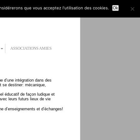
onsidérerons que vous acceptez l'utilisation des cookies.
Ok
ASSOCIATIONS AMIES
ue d’une intégration dans des
ut se destiner: mécanique,
l éducatif de façon ludique et
vec leurs futurs lieux de vie
iche d’enseignements et d’échanges!